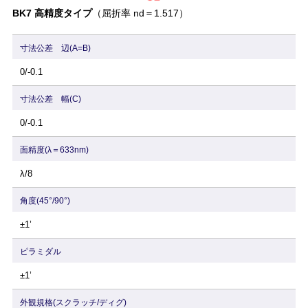
BK7 高精度タイプ
（屈折率 nd＝1.517）
寸法公差 辺(A=B)
0/-0.1
寸法公差 幅(C)
0/-0.1
面精度(λ＝633nm)
λ/8
角度(45°/90°)
±1’
ピラミダル
±1’
外観規格(スクラッチ/ディグ)