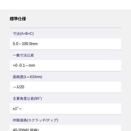
標準仕様
寸法(A=B=C)
5.0～100.0mm
一般寸法公差
+0 -0.1～mm
面精度(λ＝633nm)
～λ/20
主要角度公差(90°)
±1″～
外観規格
(スクラッチ/ディグ)
40-20(MIL規格)