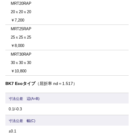
MRT20RAP
20ｘ20ｘ20
￥7,200
MRT25RAP
25ｘ25ｘ25
￥8,000
MRT30RAP
30ｘ30ｘ30
￥10,800
BK7 Ecoタイプ
（屈折率 nd＝1.517）
寸法公差 辺(A=B)
0.1/-0.3
寸法公差 幅(C)
±0.1