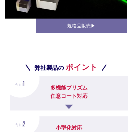
規格品販売▶
ポイント
弊社製品の
1
Point
多機能プリズム
任意コート対応
2
Point
小型化対応