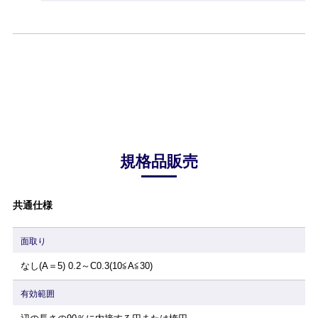
規格品販売
共通仕様
面取り
なし(A＝5) 0.2～C0.3(10≦A≦30)
有効範囲