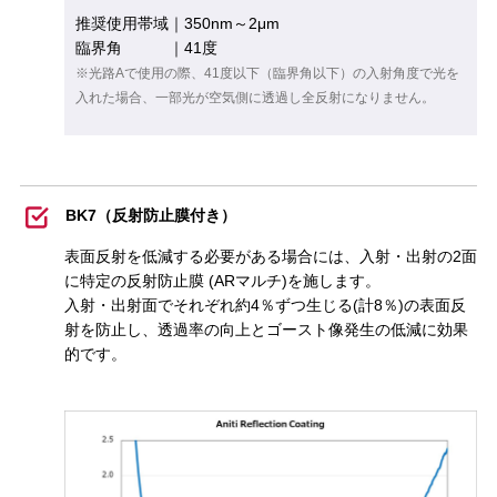
推奨使用帯域｜350nm～2μm
臨界角 ｜41度
※光路Aで使用の際、41度以下（臨界角以下）の入射角度で光を
入れた場合、一部光が空気側に透過し全反射になりません。
BK7（反射防止膜付き）
表面反射を低減する必要がある場合には、入射・出射の2面
に特定の反射防止膜 (ARマルチ)を施します。
入射・出射面でそれぞれ約4％ずつ生じる(計8％)の表面反
射を防止し、透過率の向上とゴースト像発生の低減に効果
的です。