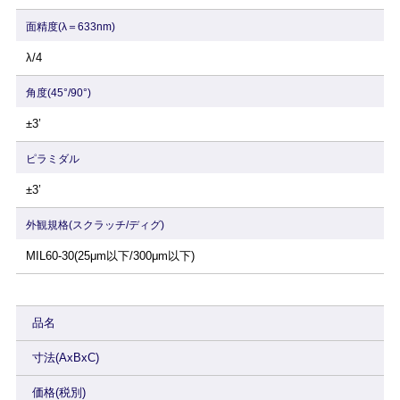
面精度(λ＝633nm)
λ/4
角度(45°/90°)
±3’
ピラミダル
±3’
外観規格(スクラッチ/ディグ)
MIL60-30(25μm以下/300μm以下)
品名
寸法(AxBxC)
価格(税別)