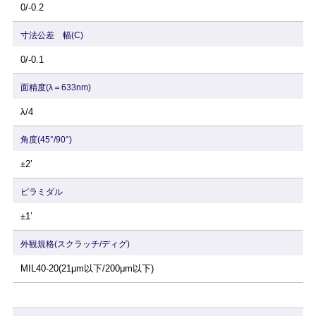
0/-0.2
寸法公差 幅(C)
0/-0.1
面精度(λ＝633nm)
λ/4
角度(45°/90°)
±2’
ピラミダル
±1’
外観規格(スクラッチ/ディグ)
MIL40-20(21μm以下/200μm以下)