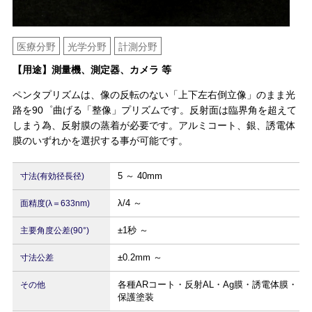
医療分野
光学分野
計測分野
【用途】測量機、測定器、カメラ 等
ペンタプリズムは、像の反転のない「上下左右倒立像」のまま光
路を90゜曲げる「整像」プリズムです。反射面は臨界角を超えて
しまう為、反射膜の蒸着が必要です。アルミコート、銀、誘電体
膜のいずれかを選択する事が可能です。
5 ～ 40mm
寸法(有効径長径)
λ/4 ～
面精度(λ＝633nm)
±1秒 ～
主要角度公差(90°)
±0.2mm ～
寸法公差
各種ARコート・反射AL・Ag膜・誘電体膜・
その他
保護塗装