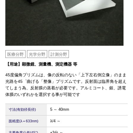
医療分野
光学分野
計測分野
【用途】顕微鏡、測量機、測定機器 等
45度偏角プリズムは、像の反転のない「上下左右倒立像」のまま
光路を45゜曲げる「整像」プリズムです。反射面は臨界角を超え
てしまう為、反射膜の蒸着が必要です。アルミコート、銀、誘電
体膜のいずれかを選択する事が可能です
5 ～ 40mm
寸法(有効径長径)
λ/4 ～
面精度(λ＝633nm)
±3分 ～
主要角度公差(45°)