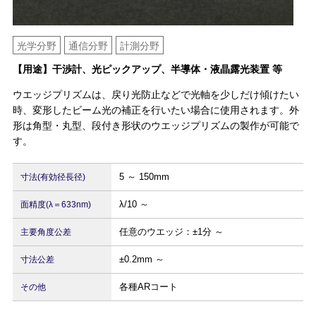
光学分野
通信分野
計測分野
【用途】干渉計、光ピックアップ、半導体・液晶露光装置 等
ウエッジプリズムは、戻り光防止などで光軸を少しだけ傾けたい
時、変形したビーム光の補正を行いたい場合に使用されます。外
形は角型・丸型、段付き形状のウエッジプリズムの製作が可能で
す。
5 ～ 150mm
寸法(有効径長径)
λ/10 ～
面精度(λ＝633nm)
任意のウエッジ：±1分 ～
主要角度公差
±0.2mm ～
寸法公差
各種ARコート
その他