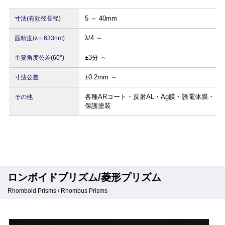
5 ～ 40mm
寸法(有効径長径)
λ/4 ～
面精度(λ＝633nm)
±3分 ～
主要角度公差(60°)
±0.2mm ～
寸法公差
各種ARコート・反射AL・Ag膜・誘電体膜・
その他
保護塗装
ロンボイドプリズム/菱形プリズム
Rhomboid Prisms / Rhombus Prisms