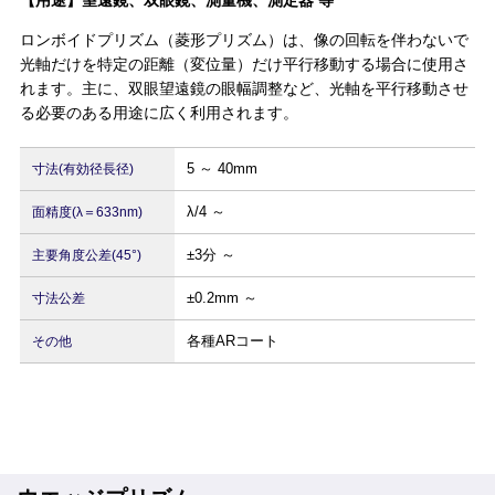
【用途】望遠鏡、双眼鏡、測量機、測定器 等
ロンボイドプリズム（菱形プリズム）は、像の回転を伴わないで
光軸だけを特定の距離（変位量）だけ平行移動する場合に使用さ
れます。主に、双眼望遠鏡の眼幅調整など、光軸を平行移動させ
る必要のある用途に広く利用されます。
5 ～ 40mm
寸法(有効径長径)
λ/4 ～
面精度(λ＝633nm)
±3分 ～
主要角度公差(45°)
±0.2mm ～
寸法公差
各種ARコート
その他