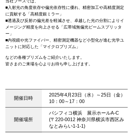
当社ブースでは、
■入射光の角度依存や偏光依存性に優れ、精密加工や高精度測定
に貢献する「高精度銀ミラー」
■透過及び反射の偏光差を軽減させ、卓越した光の分割によりイ
メージング精度を向上させる「広帯域無偏光ビームスプリッタ
ー」
■内視鏡や光ファイバー、精密測定機器など小型化が進む光学ユ
ニットに対応した「マイクロプリズム」
などの各種プリズムをご紹介いたします。
皆さまのご来場を心よりお待ち申し上げます。
2025年4月23日（水）～25日（金）
開催日時
10：00～17：00
パシフィコ横浜 展示ホールA-C
開催場所
(〒220-0012 神奈川県横浜市西区み
なとみらい1-1-1)